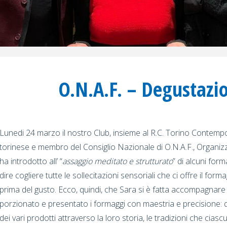
O.N.A.F. – Degustazi
Lunedi 24 marzo il nostro Club, insieme al R.C. Torino Contemp
torinese e membro del Consiglio Nazionale di O.N.A.F., Organiz
ha introdotto all’ “
assaggio meditato e strutturato
” di alcuni for
dire cogliere tutte le sollecitazioni sensoriali che ci offre il forma
prima del gusto. Ecco, quindi, che Sara si è fatta accompagnare 
porzionato e presentato i formaggi con maestria e precisione: 
dei vari prodotti attraverso la loro storia, le tradizioni che ciasc