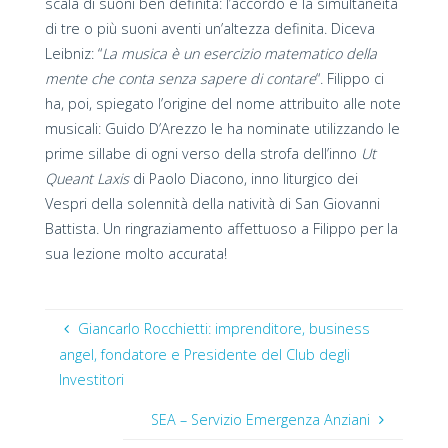
scala di suoni ben definita: l’accordo è la simultaneità
di tre o più suoni aventi un’altezza definita. Diceva
Leibniz: “
La musica è un esercizio matematico della
mente che conta senza sapere di contare
“. Filippo ci
ha, poi, spiegato l’origine del nome attribuito alle note
musicali: Guido D’Arezzo le ha nominate utilizzando le
prime sillabe di ogni verso della strofa dell’inno
Ut
Queant Laxis
di Paolo Diacono, inno liturgico dei
Vespri della solennità della natività di San Giovanni
Battista. Un ringraziamento affettuoso a Filippo per la
sua lezione molto accurata!
Giancarlo Rocchietti: imprenditore, business
angel, fondatore e Presidente del Club degli
Investitori
SEA – Servizio Emergenza Anziani